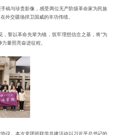
驳手稿与珍贵影像，感受两位无产阶级革命家为民族
、在外交疆场捍卫国威的丰功伟绩。
花，誓以革命先辈为镜，筑牢理想信念之基，将“为
神力量照亮奋进征程。
框架协议。本次党团班联学共建活动以习近平总书记的