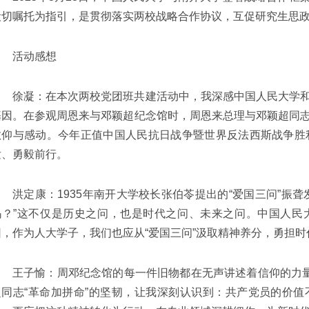
殷切嘱托为指引，是贯彻落实两校战略合作协议，互促研究生思
活动感想
徐凝：在本次两校党团班共建活动中，我深感中国人民大学
基因。在参观周恩来与邓颖超纪念馆时，周恩来总理与邓颖超同
敬仰与感动。今年正值中国人民抗日战争暨世界反法西斯战争胜
发、勇毅前行。
洪定康：1935年南开大学校长张伯苓提出的“爱国三问”振
吗？”这不仅是历史之问，也是时代之问、未来之问。中国人民
因，作为人大学子，我们也应从“爱国三问”汲取精神养分，勇担
王子愉：周邓纪念馆的每一件旧物都在无声讲述着信仰的力量
超同志“革命加拼命”的坚韧，让我深刻认识到：共产党员的价