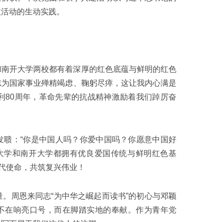
政活动的生动实践。
和南开大学两校都有着深厚的红色底蕴与鲜明的红色
志为国家事业殚精竭虑、鞠躬尽瘁，这让我内心满是
利80周年，革命先辈的抗战精神激励着我们踔厉奋
聋发聩：“你是中国人吗？你爱中国吗？你愿意中国好
大学和南开大学都拥有优良爱国传统与鲜明红色基
时代使命，共筑复兴伟业！
。周恩来同志“为中华之崛起而读书”的初心与邓颖
值不在响亮口号，而在脚踏实地的奉献。作为青年党