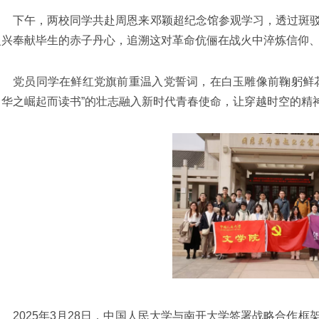
下午，两校同学共赴周恩来邓颖超纪念馆参观学习，透过斑
复兴奉献毕生的赤子丹心，追溯这对革命伉俪在战火中淬炼信仰
党员同学在鲜红党旗前重温入党誓词，在白玉雕像前鞠躬鲜
中华之崛起而读书”的壮志融入新时代青春使命，让穿越时空的精
2025年3月28日，中国人民大学与南开大学签署战略合作