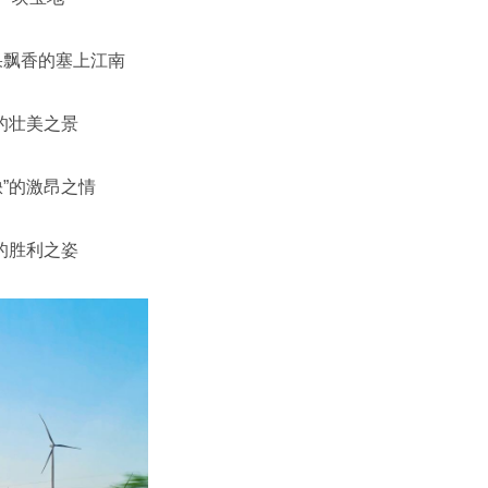
果飘香的塞上江南
的壮美之景
”的激昂之情
的胜利之姿