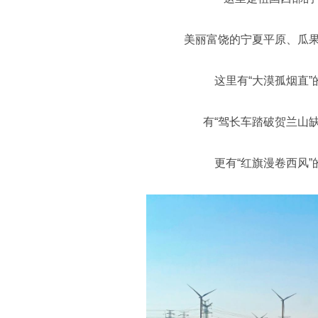
美丽富饶的宁夏平原、瓜
这里有“大漠孤烟直”
有“驾长车踏破贺兰山缺
更有“红旗漫卷西风”