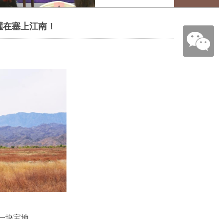
灌在塞上江南！
一块宝地