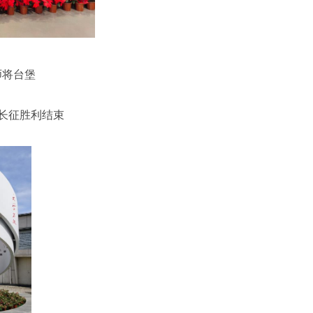
师将台堡
军长征胜利结束