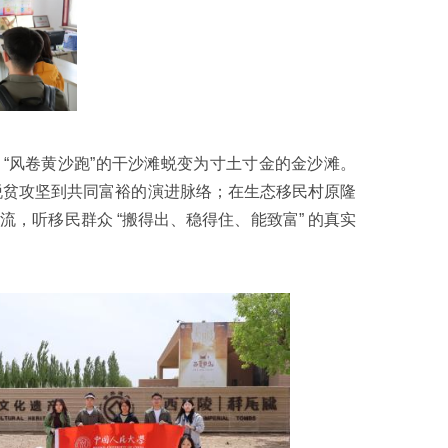
日 “风卷黄沙跑”的干沙滩蜕变为寸土寸金的金沙滩。
脱贫攻坚到共同富裕的演进脉络；在生态移民村原隆
流，听移民群众 “搬得出、稳得住、能致富” 的真实