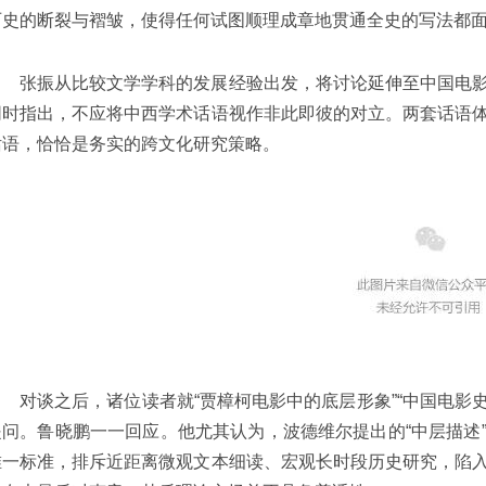
历史的断裂与褶皱，使得任何试图顺理成章地贯通全史的写法都
张振从比较文学学科的发展经验出发，将讨论延伸至中国电
同时指出，不应将中西学术话语视作非此即彼的对立。两套话语
话语，恰恰是务实的跨文化研究策略。
对谈之后，诸位读者就“贾樟柯电影中的底层形象”“中国电影
提问。鲁晓鹏一一回应。他尤其认为，波德维尔提出的“中层描述
唯一标准，排斥近距离微观文本细读、宏观长时段历史研究，陷