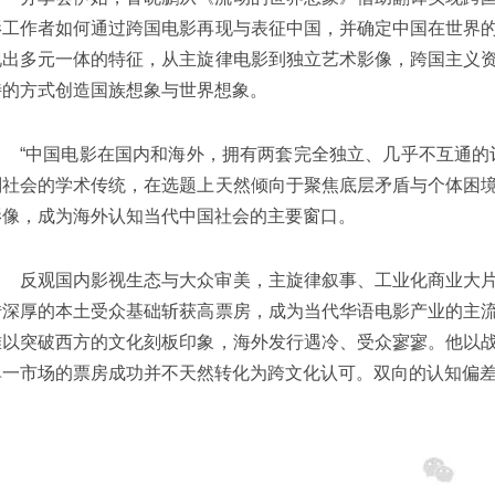
影工作者如何通过跨国电影再现与表征中国，并确定中国在世界
现出多元一体的特征，从主旋律电影到独立艺术影像，跨国主义
特的方式创造国族想象与世界想象。
“中国电影在国内和海外，拥有两套完全独立、几乎不互通的
判社会的学术传统，在选题上天然倾向于聚焦底层矛盾与个体困
影像，成为海外认知当代中国社会的主要窗口。
反观国内影视生态与大众审美，主旋律叙事、工业化商业大
借深厚的本土受众基础斩获高票房，成为当代华语电影产业的主
难以突破西方的文化刻板印象，海外发行遇冷、受众寥寥。他以
单一市场的票房成功并不天然转化为跨文化认可。双向的认知偏