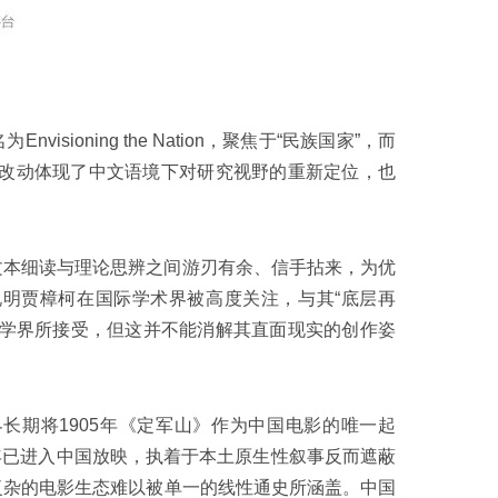
ioning the Nation，聚焦于“民族国家”，而
这一改动体现了中文语境下对研究视野的重新定位，也
文本细读与理论思辨之间游刃有余、信手拈来，为优
明贾樟柯在国际学术界被高度关注，与其“底层再
方学界所接受，但这并不能消解其直面现实的创作姿
长期将1905年《定军山》作为中国电影的唯一起
6年已进入中国放映，执着于本土原生性叙事反而遮蔽
复杂的电影生态难以被单一的线性通史所涵盖。中国