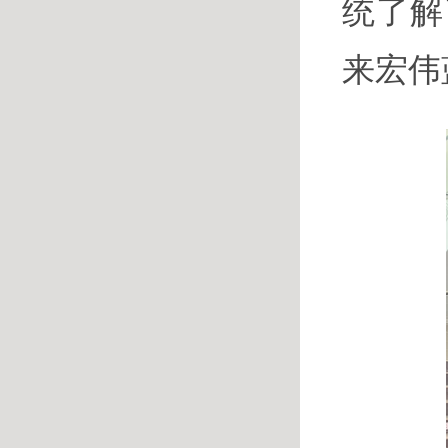
统了解
来宏伟