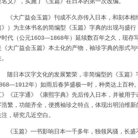
象名义》，实施了《玉篇》在日本的第一次改编。
《大广益会玉篇》刊成不久亦传入日本，和刻本相
篇》）为主体书名的简编型《玉篇》字典的出现与盛行，自
户时代（公元1603—1868年）延续数百年之久，现
是《大广益会玉篇》本土化的产物，袖珍字典的形式与
关。
随日本汉字文化的发展繁荣，非简编型的《玉篇》
1868—1912年）如雨后春笋盛极一时，种类达上百
汇》《正字通》《康熙字典》先后传入日本，并被用于
字浩繁，功能齐全，便携袖珍之特点，体现出明治维新
关注，研究几近空白。
《玉篇》一书影响日本一千多年，独领风骚，长盛