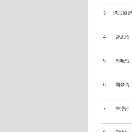
3
满却顿
4
曾思怡
5
刘晓钰
6
周梦真
7
朱浩然