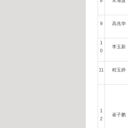
8
常海波
9
高兆华
1
李玉新
0
11
程玉婷
1
崔子鹏
2