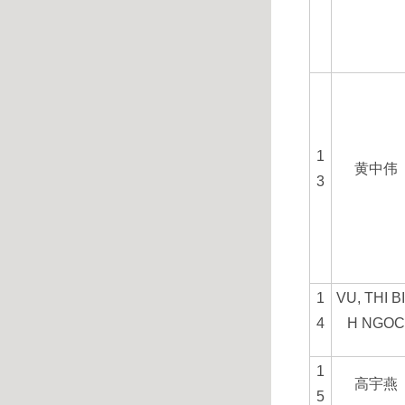
1
黄中伟
3
1
VU, THI B
4
H NGO
1
高宇燕
5