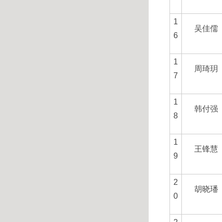
1
吴佳儒
6
1
周琦玥
7
1
韩付强
8
1
王锋慧
9
2
胡晓璠
0