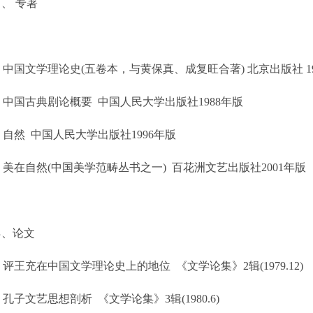
、 专著
中国文学理论史
(
五卷本，与黄保真、成复旺合著
)
北京出版社
1
中国古典剧论概要
中国人民大学出版社
1988
年版
自然
中国人民大学出版社
1996
年版
美在自然
(
中国美学范畴丛书之一
)
百花洲文艺出版社
2001
年版
乙、论文
评王充在中国文学理论史上的地位
《文学论集》
2
辑
(1979.12)
孔子文艺思想剖析
《文学论集》
3
辑
(1980.6)