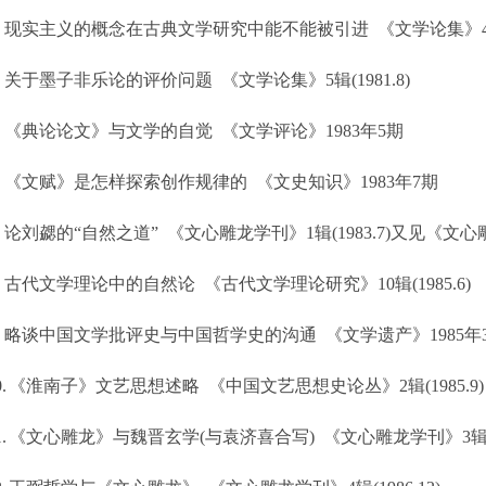
现实主义的概念在古典文学研究中能不能被引进
《文学论集》
关于墨子非乐论的评价问题
《文学论集》
5
辑
(1981.8)
《典论论文》与文学的自觉
《文学评论》
1983
年
5
期
《文赋》是怎样探索创作规律的
《文史知识》
1983
年
7
期
论刘勰的“自然之道”
《文心雕龙学刊》
1
辑
(1983.7)
又见《文心
古代文学理论中的自然论
《古代文学理论研究》
10
辑
(1985.6)
略谈中国文学批评史与中国哲学史的沟通
《文学遗产》
1985
年
.
《淮南子》文艺思想述略
《中国文艺思想史论丛》
2
辑
(1985.9)
.
《文心雕龙》与魏晋玄学
(
与袁济喜合写
)
《文心雕龙学刊》
3