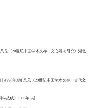
)
又见《
20
世纪中国学术文存：文心雕龙研究》湖北
刊
)1996
年
3
期 又见《
20
世纪中国学术文存：古代文
科学战线》
1996
年
5
期