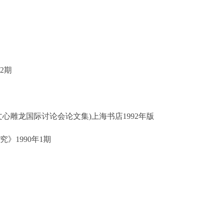
2
期
文心雕龙国际讨论会论文集
)
上海书店
1992
年版
究》
1990
年
1
期