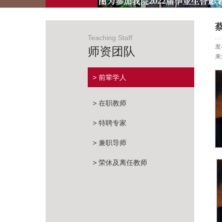
Teaching Staff
发
师资团队
来
> 前辈学人
> 在职教师
> 特聘专家
> 兼职导师
> 荣休及离任教师