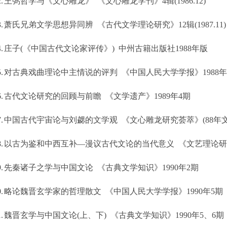
.
王弼哲学与《文心雕龙》
《文心雕龙学刊》
4
辑
(1986.12)
.
萧氏兄弟文学思想异同辨
《古代文学理论研究》
12
辑
(1987.11)
.
庄子
(
《中国古代文论家评传》
)
中州古籍出版社
1988
年版
.
对古典戏曲理论中主情说的评判
《中国人民大学学报》
1988
年
.
古代文论研究的回顾与前瞻
《文学遗产》
1989
年
4
期
.
中国古代宇宙论与刘勰的文学观
《文心雕龙研究荟萃》
(88
年
.
以古为鉴和中西互补—漫议古代文论的当代意义
《文艺理论研
.
先秦诸子之学与中国文论
《古典文学知识》
1990
年
2
期
.
略论魏晋玄学家的哲理散文
《中国人民大学学报》
1990
年
5
期
.
魏晋玄学与中国文论
(
上、下
)
《古典文学知识》
1990
年
5
、
6
期