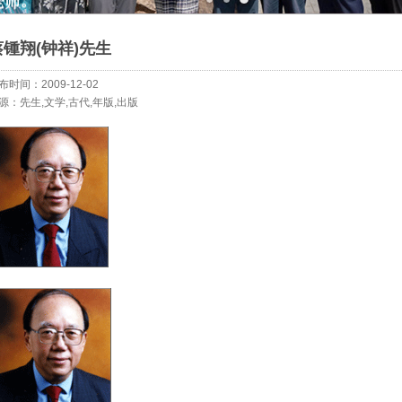
蔡锺翔(钟祥)先生
布时间：2009-12-02
源：先生,文学,古代,年版,出版