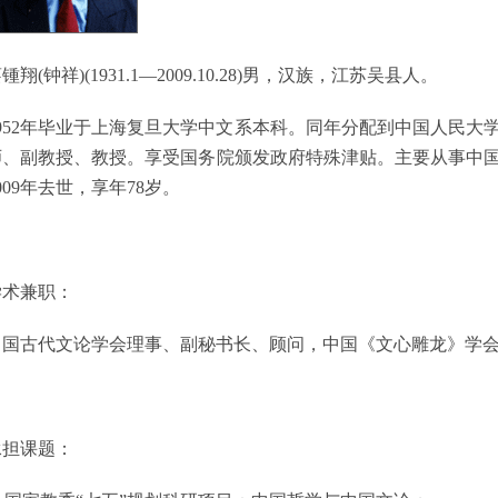
蔡锺翔
(
钟祥
)(1931.1
—
2009.10.28)
男，汉族，江苏吴县人。
952
年毕业于上海复旦大学中文系本科。同年分配到中国人民大
师、副教授、教授。享受国务院颁发政府特殊津贴。主要从事中
009
年去世，享年
78
岁。
学术兼职：
中国古代文论学会理事、副秘书长、顾问，中国《文心雕龙》学
承担课题：