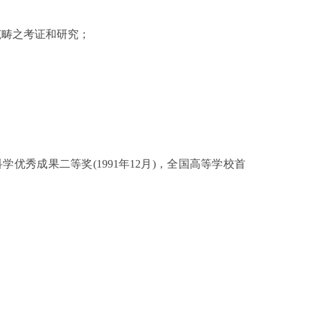
范畴之考证和研究；
科学优秀成果二等奖
(1991
年
12
月
)
，全国高等学校首