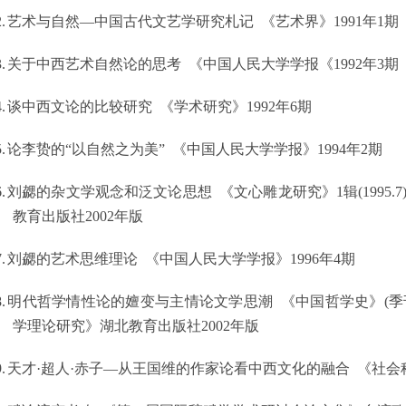
.
艺术与自然—中国古代文艺学研究札记
《艺术界》
1991
年
1
期
.
关于中西艺术自然论的思考
《中国人民大学学报《
1992
年
3
期
.
谈中西文论的比较研究
《学术研究》
1992
年
6
期
.
论李贽的“以自然之为美”
《中国人民大学学报》
1994
年
2
期
.
刘勰的杂文学观念和泛文论思想
《文心雕龙研究》
1
辑
(1995.7
教育出版社
2002
年版
.
刘勰的艺术思维理论
《中国人民大学学报》
1996
年
4
期
.
明代哲学情性论的嬗变与主情论文学思潮
《中国哲学史》
(
季
学理论研究》湖北教育出版社
2002
年版
.
天才·超人·赤子—从王国维的作家论看中西文化的融合
《社会