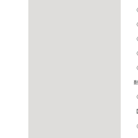
《
《
《
《