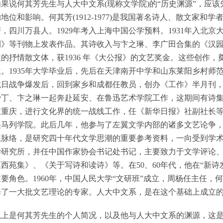
如果说何其芳先生与人大中文系(现称文学院)的“历史渊源”，应
的地位和影响。何其芳(1912-1977)是我国著名诗人、散文家
芳，四川万县人。1929年考入上海中国公学预料。1931年入北
刊》等刊物上发表作品。其诗收入与卞之琳、李广田合集的《汉
立的抒情散文体，获1936 年《大公报》的文艺奖金。这些创作
位。1935年大学毕业后，先后在天津南开中学和山东莱阳乡村师
抗日战争爆发后，回到家乡和成都任教员，创办《工作》半月刊，发
沙丁、卞之琳一起奔赴延安、在鲁迅艺术学院工作，这期间有诗集《
往重庆，进行文化界的统一战线工作，任《新华日报》社副社长等职
央马列学院。此后几年，他参与了左翼文学内部的诸多文艺论争
想脉络，是研究四十年代文学思潮的重要参考资料，一向受到学术界
学研究所，并任中国作家协会书记处书记，主要致力于文学评论
《西苑集》、《关于写诗和读诗》等。在50、60年代，他在“新
重要角色。1960年，中国人民大学“文研班”成立，周杨任主任，
养了一大批文艺理论的专家。人大中文系，是在这个基础上成立
以上是何其芳先生的个人简况，以及他与人大中文系的渊源，这是