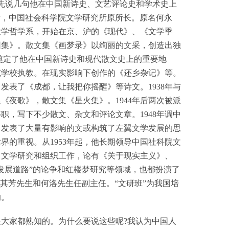
该先说几句他在中国新诗史、文艺评论史和学术史上
和学者，中国社会科学院文学研究所原所长。原名何永
京大学哲学系，开始在京、沪的《现代》、《文学季
园集》。散文集《画梦录》以绚丽的文采，创造出独
，奠定了他在中国新诗史和现代散文史上的重要地
范学校执教。在现实影响下创作的《还乡杂记》等。
表了《成都，让我把你摇醒》等诗文。1938年与
夜歌》，散文集《星火集》。1944年后两次被派
，写下不少散文、杂文和评论文章。1948年调中
，发表了大量有影响的文或构筑了左翼文学发展的思
的重视。从1953年起，他长期领导中国社科院文
、文学研究和组织工作，论有《关于现实主义》、
诗发展道路”的论争和红楼梦研究等领域，也都扮演了
何其芳先生和何洛先生任副主任。“文研班”为我国培
的。
大家都熟知的。为什么要说这些呢?我认为中国人