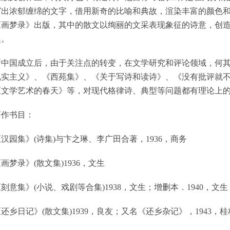
写出浓郁缠绵的文字，借用新奇的比喻和典故，渲染丰富的颜色和图
《画梦录》出版，其中的散文以绚丽的文采表现象征的诗意，创
奖。
新中国成立后，由于关注点的转变，在文学研究和评论领域，何
现实主义》、《西苑集》、《关于写诗和读诗》、《没有批评就
《文学艺术的春天》等，对现代格律诗、典型等问题都有理论上
著作书目：
汉园集》(诗集)与卞之琳、李广田合著，1936，商务
画梦录》(散文集)1936，文生
刻意集》(小说、戏剧等合集)1938，文生；增删本．1940，文生
还乡日记》(散文集)1939，良友；又名《还乡杂记》，1943，