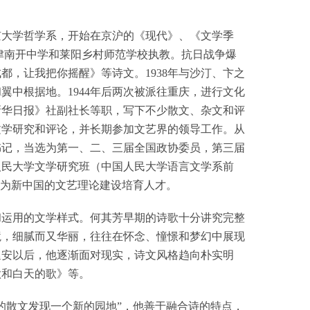
北京大学哲学系，开始在京沪的《现代》、《文学季
天津南开中学和莱阳乡村师范学校执教。抗日战争爆
，让我把你摇醒》等诗文。1938年与沙汀、卞之
中根据地。1944年后两次被派往重庆，进行文化
新华日报》社副社长等职，写下不少散文、杂文和评
文学研究和评论，并长期参加文艺界的领导工作。从
书记，当选为第一、二、三届全国政协委员，第三届
人民大学文学研究班（中国人民大学语言文学系前
，为新中国的文艺理论建设培育人才。
和运用的文学样式。何其芳早期的诗歌十分讲究完整
境，细腻而又华丽，往往在怀念、憧憬和梦幻中展现
延安以后，他逐渐面对现实，诗文风格趋向朴实明
歌和白天的歌》等。
的散文发现一个新的园地”，他善于融合诗的特点，