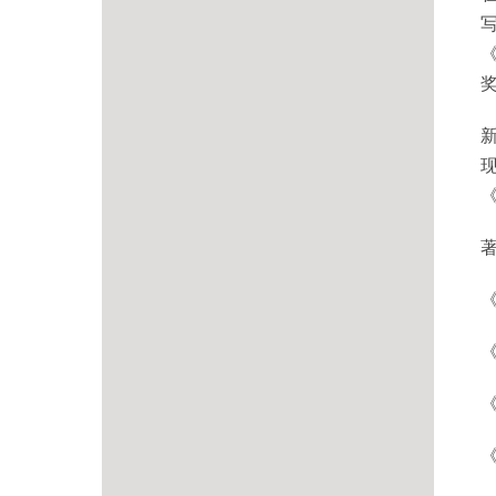
《
《
《
《