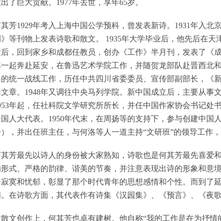
出了巨大贡献。1977年去世，享年65岁。
何其芳1929年考入上海中国公学预科，曾发表新诗。1931年入
刊》等刊物上发表诗歌和散文。 1935年大学毕业后，他先后在
发后，回到家乡和成都任教员，创办《工作》半月刊，发表了《成都
琳一起奔赴延安，在鲁迅艺术学院工作，并随贺龙部队赴晋西北和翼
界的统一战线工作，历任中共四川省委委员、宣传部副部长，《
论文章。1948年又调往中央马列学院。新中国成立后，主要从事
1953年起，任社科院文学研究所所长，并任中国作家协会书记处
全国人大代表。1950年代末，在周扬等的支持下，参与创建中国
身），并出任班主任，与何洛等人一道主持“文研班”的领导工作
何其芳最先以诗人的身份被大家熟知，诗歌也是何其芳最先喜爱
的形式、严格的韵律、谐美的节奏，并注意表现出诗的形象和意
着寂寞和忧郁，彰显了那个时代青年的思想感情和个性。而到了
朗。在诗歌方面，其代表作有诗集《汉园集》、《预言》、《夜
在散文创作上，何其芳也卓有建树。他自称“我的工作是在为抒情