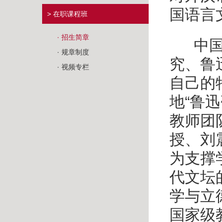
国语言
> 在职课程班
· 招生简章
中国
· 规章制度
究、鲁
· 视频专栏
自己的
地
“
鲁迅
教师团
授、刘
为支撑
代文坛
学与立
国家级