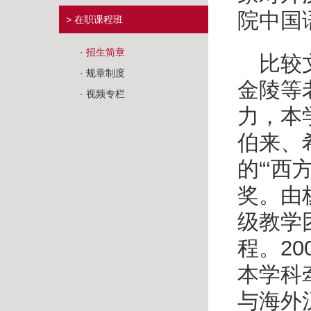
院中国
> 在职课程班
· 招生简章
比较
· 规章制度
金陵等
· 视频专栏
力，本
伯来、
的
“‘
西
奖。由
级教学
程。
20
本学科
与海外